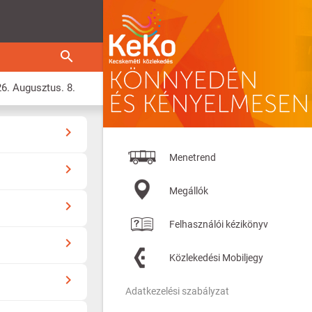
search
Bezár
navigate_next
Menetrend
navigate_next
Megállók
navigate_next
Felhasználói kézikönyv
navigate_next
Közlekedési Mobiljegy
navigate_next
Adatkezelési szabályzat