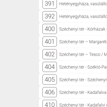
391
Hetényegyháza, vasútállo
392
Hetényegyháza, vasútállo
400
Széchenyi tér - Kórházak 
401
Széchenyi tér – Margarét
402
Széchenyi tér – Tesco / 
404
Széchenyi tér - Széktó-Par
405
Széchenyi tér - Szécheny
406
Széchenyi tér - Kadafalva
410
Széchenyi tér - Kadafalv