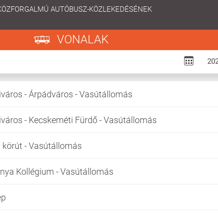
 KÖZFORGALMÚ AUTÓBUSZ-KÖZLEKEDÉSÉNEK
VONALAK
város - Árpádváros - Vasútállomás
város - Kecskeméti Fürdő - Vasútállomás
 körút - Vasútállomás
ya Kollégium - Vasútállomás
ep