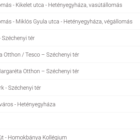
más - Kikelet utca - Hetényegyháza, vasútállomás
más - Miklós Gyula utca - Hetényegyháza, végállomás
- Széchenyi tér
a Otthon / Tesco – Széchenyi tér
Margaréta Otthon – Széchenyi tér
k - Széchenyi tér
iváros - Hetényegyháza
i út - Homokbánya Kollégium