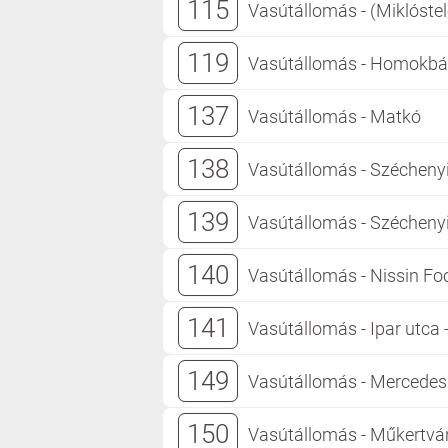
115
Vasútállomás - (Miklóste
119
Vasútállomás - Homokbán
137
Vasútállomás - Matkó
138
Vasútállomás - Széchenyi
139
Vasútállomás - Széchenyi
140
Vasútállomás - Nissin Fo
141
Vasútállomás - Ipar utca
149
Vasútállomás - Mercedes
150
Vasútállomás - Műkertvá