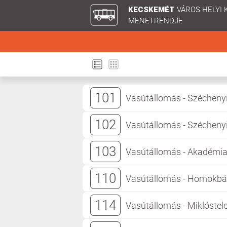
KECSKEMÉT
VÁROS HELYI
MENETRENDJE
close
101
Vasútállomás - Széchenyi
102
Vasútállomás - Széchenyi
103
Vasútállomás - Akadémia
110
Vasútállomás - Homokbán
114
Vasútállomás - Miklóstel