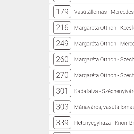
179
Vasútállomás - Mercedes 
216
Margaréta Otthon - Kecsk
249
Margaréta Otthon - Merce
260
Margaréta Otthon - Széche
270
Margaréta Otthon - Széche
301
Kadafalva - Széchenyivár
303
Máriaváros, vasútállomás 
339
Hetényegyháza - Knorr-B