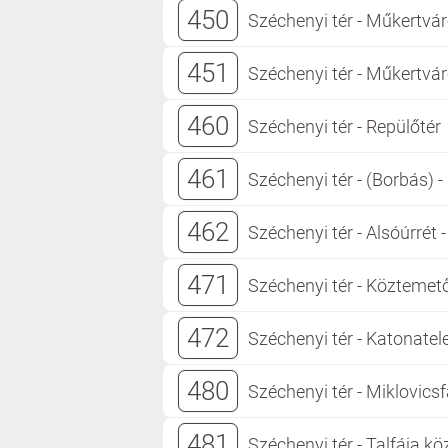
450
Széchenyi tér - Műkertvár
451
Széchenyi tér - Műkertvár
460
Széchenyi tér - Repülőtér
461
Széchenyi tér - (Borbás) - 
462
Széchenyi tér - Alsóúrrét -
471
Széchenyi tér - Köztemető 
472
Széchenyi tér - Katonatele
480
Széchenyi tér - Miklovicsf
481
Széchenyi tér - Talfája kö