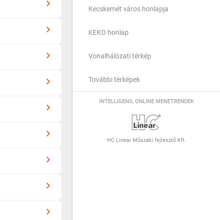
navigate_next
Kecskemét város honlapja
navigate_next
KEKO honlap
navigate_next
Vonalhálózati térkép
navigate_next
További térképek
INTELLIGENS, ONLINE MENETRENDEK
navigate_next
navigate_next
HC Linear Műszaki fejlesztő Kft.
navigate_next
navigate_next
navigate_next